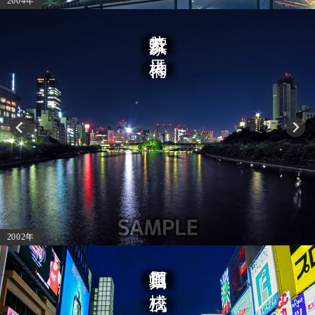
2004年
八軒家浜と天神橋
2002年
道頓堀川と戎橋