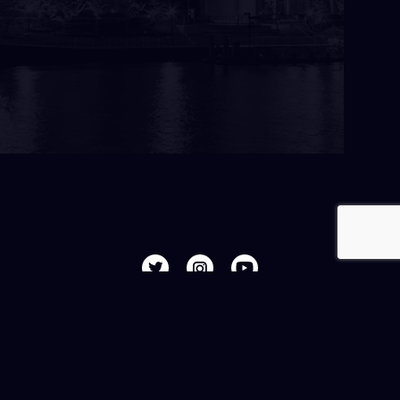
P
L
E
A
S
E
S
H
A
R
E
!