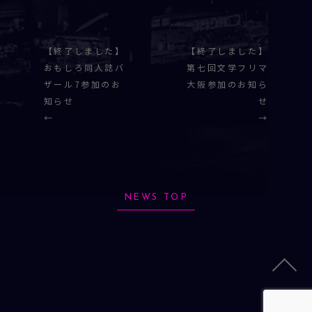
【終了しました】
【終了しました】
おもしろ同人誌バ
第七回文学フリマ
ザール7参加のお
大阪参加のお知ら
知らせ
せ
←
→
NEWS TOP