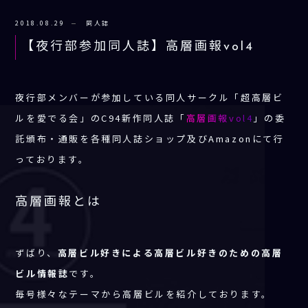
2018.08.29
同人誌
【夜行部参加同人誌】高層画報vol4
夜行部メンバーが参加している同人サークル「超高層ビ
ルを愛でる会」のC94新作同人誌「
高層画報vol4
」の委
託頒布・通販を各種同人誌ショップ及びAmazonにて行
っております。
高層画報とは
ずばり、
高層ビル好きによる高層ビル好きのための高層
ビル情報誌
です。
毎号様々なテーマから高層ビルを紹介しております。