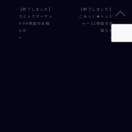
【終了しました】
【終了しました】
コミックマーケッ
こみっく★トレジ
ト94参加のお知
ャー32参加のお
らせ
知らせ
←
→
NEWS TOP