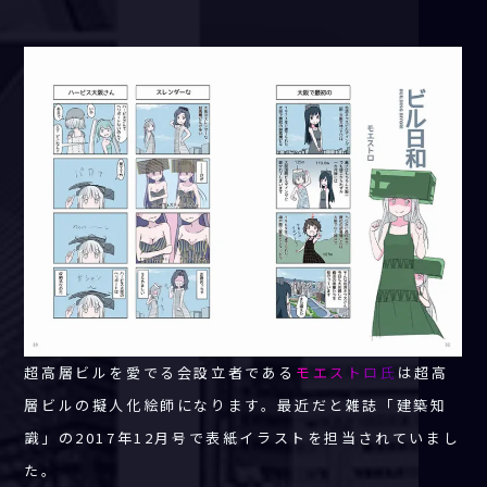
超高層ビルを愛でる会設立者である
モエストロ氏
は超高
層ビルの擬人化絵師になります。最近だと雑誌「建築知
識」の2017年12月号で表紙イラストを担当されていまし
た。