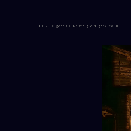
HOME
>
goods
>
Nostalgic Nightview Ⅱ