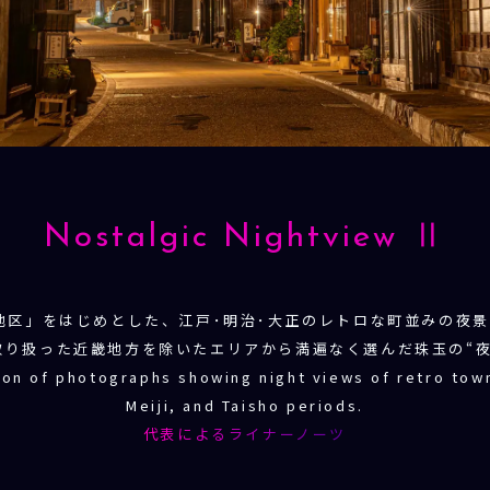
Nostalgic Nightview Ⅱ
地区」をはじめとした、江戸･明治･大正のレトロな町並みの夜景
取り扱った近畿地方を除いたエリアから満遍なく選んだ珠玉の“夜
tion of photographs showing night views of retro to
Meiji, and Taisho periods.
代表によるライナーノーツ