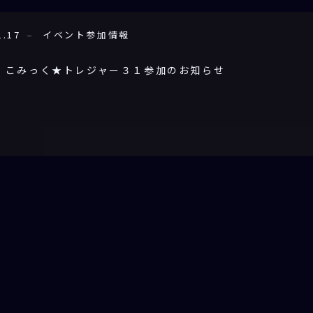
1.17
イベント参加情報
】こみっく★トレジャー３１参加のお知らせ
前へ
1
…
9
10